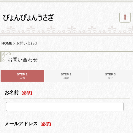
HOME
>
お問い合わせ
お問い合わせ
STEP 1
STEP 2
STEP 3
入力
確認
完了
お名前
[
必須
]
メールアドレス
[
必須
]