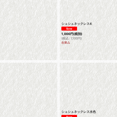
シュシュネックレス4
1,000
円
(税別)
(
税込
:
1,100
円
)
在庫△
シュシュネックレス水色