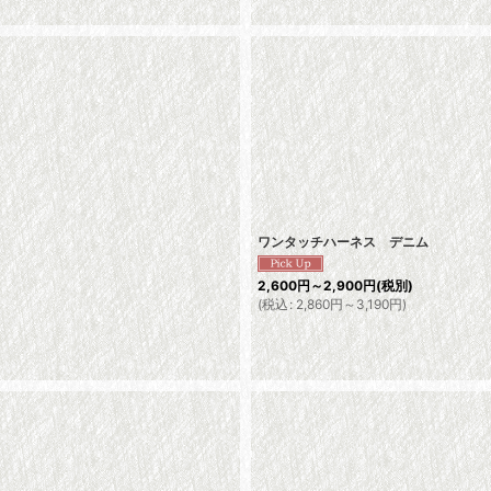
ワンタッチハーネス デニム
2,600
円
～2,900
円
(税別)
(
税込
:
2,860
円
～3,190
円
)