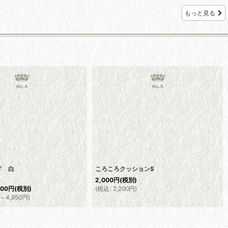
もっと見る
No.4
No.5
ド 白
ころころクッションS
2,000
円
(税別)
(
税込
:
2,200
円
)
500
円
(税別)
～4,950
円
)