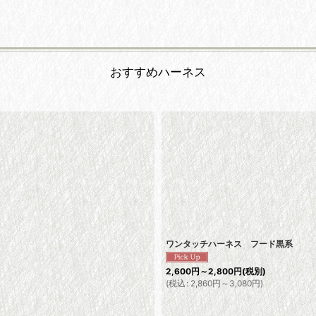
おすすめハーネス
ワンタッチハーネス フード黒系
2,600
円
～2,800
円
(税別)
(
税込
:
2,860
円
～3,080
円
)