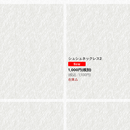
シュシュネックレス2
1,000
円
(税別)
(
税込
:
1,100
円
)
在庫△