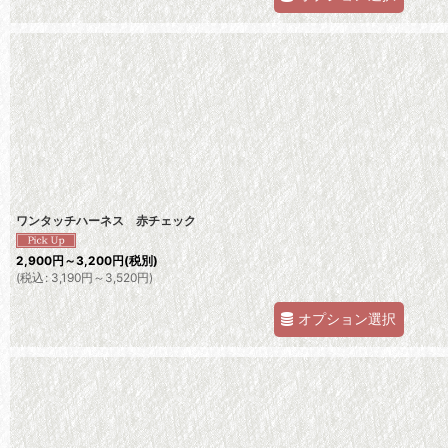
ワンタッチハーネス 赤チェック
2,900
円
～3,200
円
(税別)
(
税込
:
3,190
円
～3,520
円
)
オプション選択