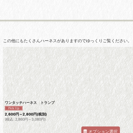
この他にもたくさんハーネスがありますのでゆっくりご覧ください。
ワンタッチハーネス トランプ
2,600
円
～2,800
円
(税別)
(
税込
:
2,860
円
～3,080
円
)
オプション選択