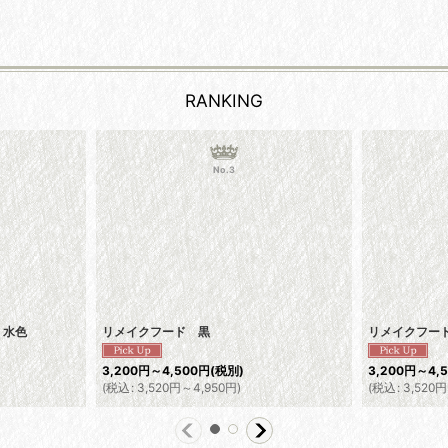
RANKING
No.3
 水色
リメイクフード 黒
リメイクフー
3,200
円
～4,500
円
(税別)
3,200
円
～4,
(
税込
:
3,520
円
～4,950
円
)
(
税込
:
3,520
円