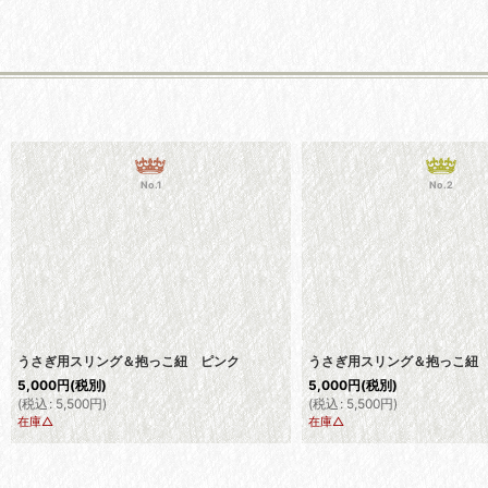
No.1
No.2
うさぎ用スリング＆抱っこ紐 ピンク
うさぎ用スリング＆抱っこ紐
5,000
円
(税別)
5,000
円
(税別)
(
税込
:
5,500
円
)
(
税込
:
5,500
円
)
在庫△
在庫△