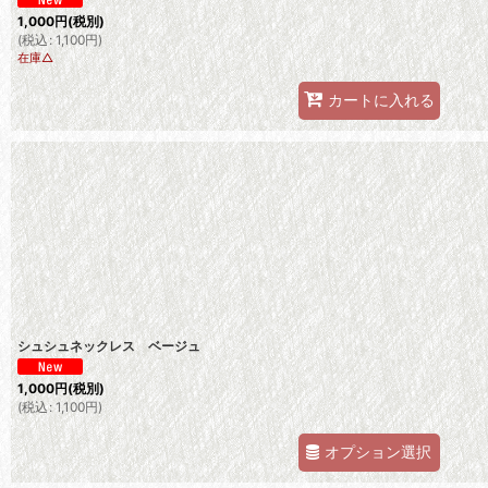
1,000
円
(税別)
(
税込
:
1,100
円
)
在庫△
カートに入れる
シュシュネックレス ベージュ
1,000
円
(税別)
(
税込
:
1,100
円
)
オプション選択