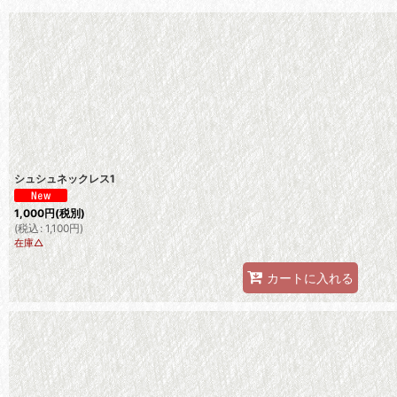
シュシュネックレス1
1,000
円
(税別)
(
税込
:
1,100
円
)
在庫△
カートに入れる