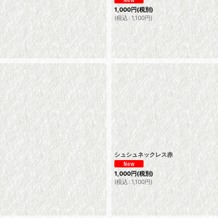
1,000
円
(税別)
(
税込
:
1,100
円
)
シュシュネックレス赤
1,000
円
(税別)
(
税込
:
1,100
円
)