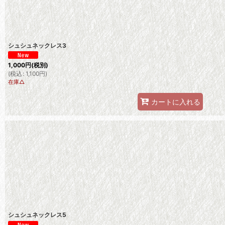
シュシュネックレス3
1,000
円
(税別)
(
税込
:
1,100
円
)
在庫△
カートに入れる
シュシュネックレス5