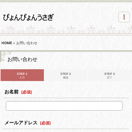
HOME
>
お問い合わせ
お問い合わせ
STEP 1
STEP 2
STEP 3
入力
確認
完了
お名前
[
必須
]
メールアドレス
[
必須
]