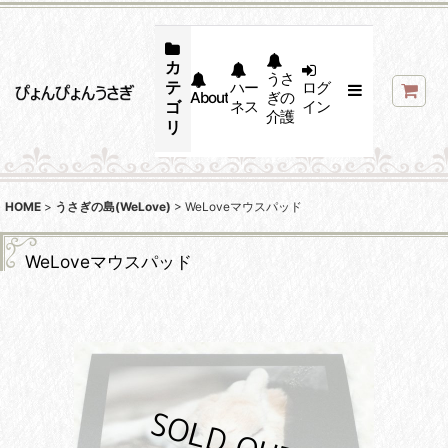
カ
うさ
テ
ハー
ログ
About
ぎの
ゴ
ネス
イン
介護
リ
HOME
>
うさぎの島(WeLove)
>
WeLoveマウスパッド
WeLoveマウスパッド