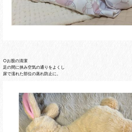
○お股の清潔
足の間に挟み空気の通りをよくし
尿で濡れた部位の蒸れ防止に。