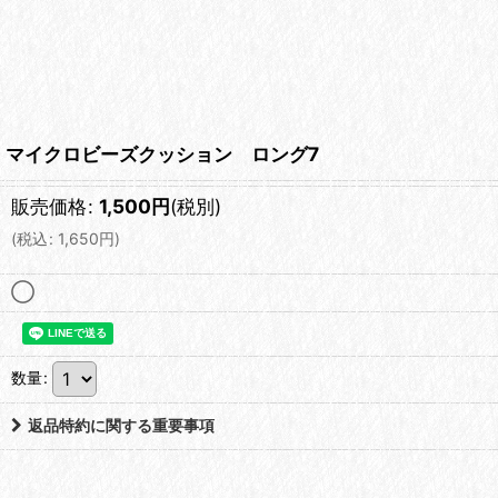
マイクロビーズクッション ロング7
販売価格
:
1,500
円
(税別)
(
税込
:
1,650
円
)
◯
数量
:
返品特約に関する重要事項