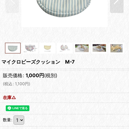
マイクロビーズクッション M-7
販売価格
:
1,000
円
(税別)
(
税込
:
1,100
円
)
在庫△
数量
: