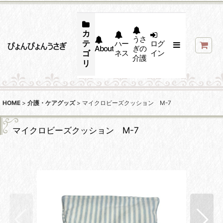
カ
うさ
テ
ハー
ログ
About
ぎの
ゴ
ネス
イン
介護
リ
HOME
>
介護・ケアグッズ
>
マイクロビーズクッション M-7
マイクロビーズクッション M-7