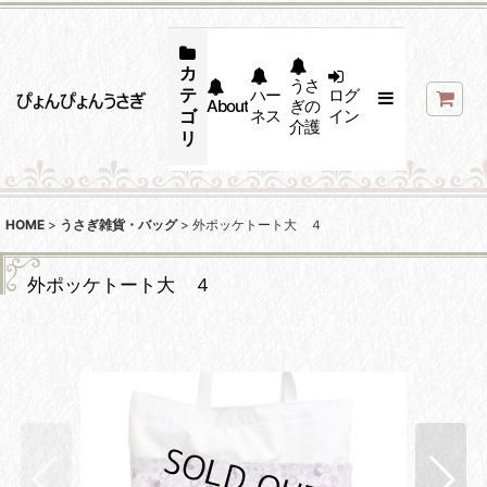
カ
うさ
テ
ハー
ログ
About
ぎの
ゴ
ネス
イン
介護
リ
HOME
>
うさぎ雑貨・バッグ
>
外ポッケトート大 ４
外ポッケトート大 ４