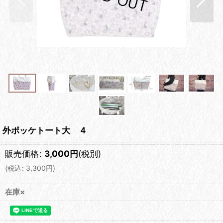
外ポッケトート大 ４
販売価格
:
3,000
円
(税別)
(
税込
:
3,300
円
)
在庫×