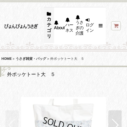
カ
うさ
テ
ハー
ログ
About
ぎの
ゴ
ネス
イン
介護
リ
HOME
>
うさぎ雑貨・バッグ
>
外ポッケトート大 ５
外ポッケトート大 ５