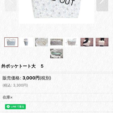
外ポッケトート大 ５
販売価格
:
3,000
円
(税別)
(
税込
:
3,300
円
)
在庫×