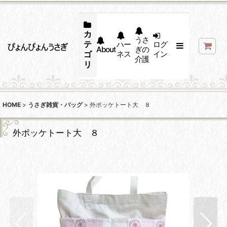
カ
うさ
テ
ハー
ログ
About
ぎの
ゴ
ネス
イン
介護
リ
HOME
>
うさぎ雑貨・バッグ
>
外ポッケトート大 ８
外ポッケトート大 ８