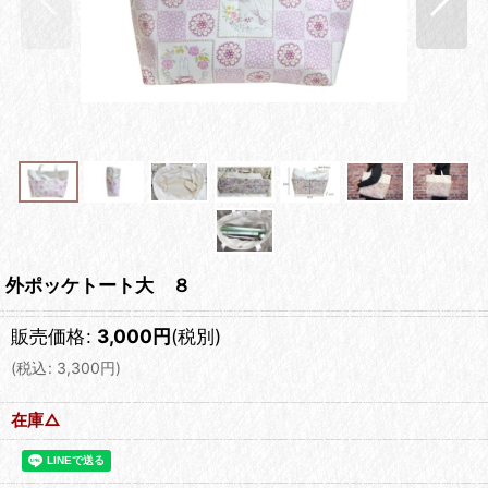
外ポッケトート大 ８
販売価格
:
3,000
円
(税別)
(
税込
:
3,300
円
)
在庫△