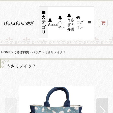
カ
うさ
テ
ハー
ログ
About
ぎの
ゴ
ネス
イン
介護
リ
HOME
>
うさぎ雑貨・バッグ
>
うさリメイク７
うさリメイク７