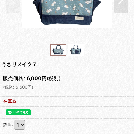
うさリメイク７
販売価格
:
6,000
円
(税別)
(
税込
:
6,600
円
)
在庫△
数量
: