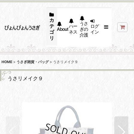
カ
うさ
テ
ハー
ログ
About
ぎの
ゴ
ネス
イン
介護
リ
HOME
>
うさぎ雑貨・バッグ
>
うさリメイク９
うさリメイク９