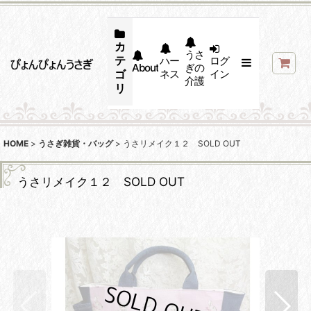
カ
うさ
テ
ハー
ログ
About
ぎの
ゴ
ネス
イン
介護
リ
HOME
>
うさぎ雑貨・バッグ
>
うさリメイク１２ SOLD OUT
うさリメイク１２ SOLD OUT