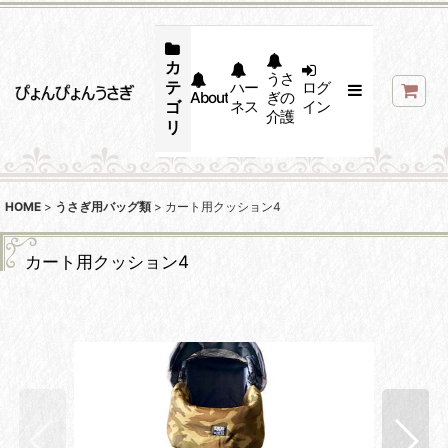
カ
うさ
テ
ハー
ログ
About
ぎの
ゴ
ネス
イン
介護
リ
HOME
>
うさぎ用バッグ類
>
カート用クッション4
カート用クッション4