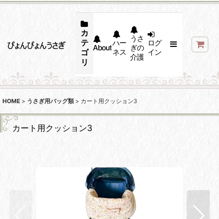
カ
うさ
テ
ハー
ログ
About
ぎの
ゴ
ネス
イン
介護
リ
HOME
>
うさぎ用バッグ類
>
カート用クッション3
カート用クッション3