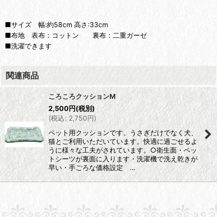
■サイズ 幅:約58cm 高さ:33cm
■布地 表布：コットン 裏布：二重ガーゼ
■洗濯できます
関連商品
ころころクッションM
2,500
円
(税別)
(
税込
:
2,750
円
)
ペット用クッションです。うさぎだけでなく犬、
猫とご利用いただいています。快適に過ごせるよ
うに様々な工夫がされています。○衛生面・ペッ
トシーツが裏面に入ります・洗濯機で洗え乾きが
早い・手ごろな価格設定 …